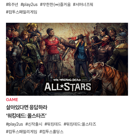
8주년
play2us
무한한(∞)즐거움
서머너즈워
컴투스패밀리게임
GAME
살아있다면 응답하라
‘워킹데드: 올스타즈’
play2us
신작출시
워킹데드
워킹데드:올스타즈
컴투스패밀리게임
컴투스홀딩스