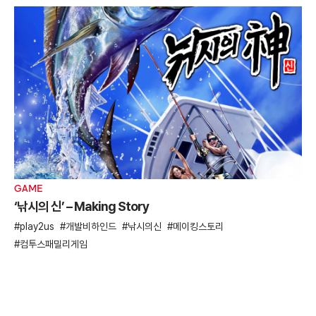
GAME
‘낚시의 신’ – Making Story
play2us
개발비하인드
낚시의신
메이킹스토리
컴투스패밀리게임