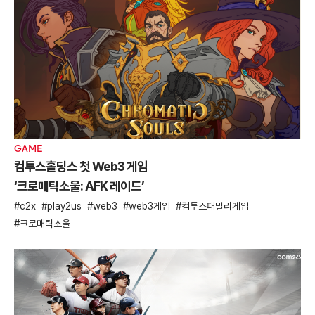
GAME
컴투스홀딩스 첫 Web3 게임
‘크로매틱소울: AFK 레이드’
c2x
play2us
web3
web3게임
컴투스패밀리게임
크로매틱소울