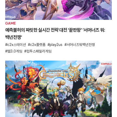
GAME
예측불허의 짜릿한 실시간 전략 대전 ‘끝판왕’ ‘서머너즈 워:
백년전쟁’
c2x스테이션
c2x플랫폼
play2us
서머너즈워백년전쟁
웹3.0게임
컴투스패밀리게임