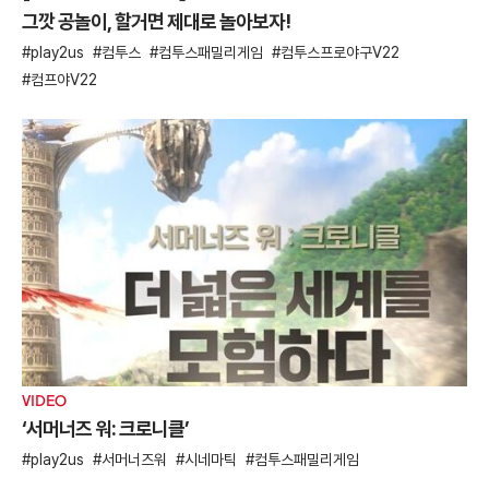
그깟 공놀이, 할거면 제대로 놀아보자!
play2us
컴투스
컴투스패밀리게임
컴투스프로야구V22
컴프야V22
VIDEO
‘서머너즈 워: 크로니클’
play2us
서머너즈워
시네마틱
컴투스패밀리게임