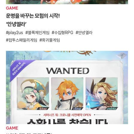
GAME
운명을 바꾸는 모험의 시작!
‘안녕엘라’
play2us
블록체인게임
수집형RPG
안녕엘라
컴투스패밀리게임
회귀물게임
GAME