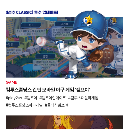
GAME
컴투스홀딩스 간판 모바일 야구 게임 ‘겜프야’
play2us
겜프야
겜프야업데이트
컴투스패밀리게임
컴투스홀딩스야구게임
클래식겜프야