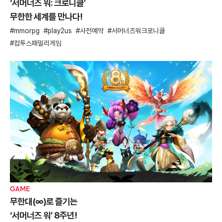
‘서머너즈 워: 크로니클’
무한한 세계를 만나다!
mmorpg
play2us
사전예약
서머너즈워크로니클
컴투스패밀리게임
GAME
무한대(∞)로 즐기는
‘서머너즈 워’ 8주년!