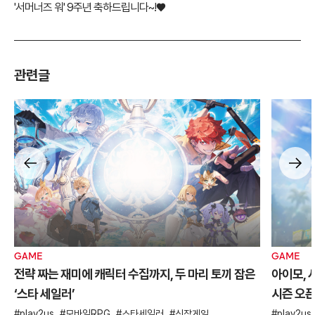
'서머너즈 워' 9주년 축하드립니다~!♥
관련글
GAME
GAME
전략 짜는 재미에 캐릭터 수집까지, 두 마리 토끼 잡은
아이모, 
‘스타 세일러’
시즌 오
play2us
모바일RPG
스타세일러
신작게임
play2us