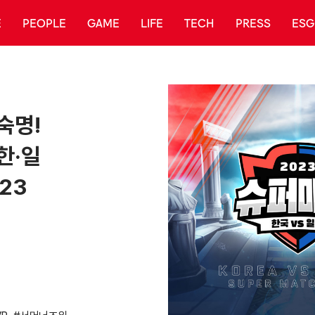
E
PEOPLE
GAME
LIFE
TECH
PRESS
ESG
숙명!
한·일
23