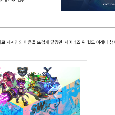
VP
#서머너즈워
로 세계인의 마음을 뜨겁게 달궜던 ‘서머너즈 워 월드 아레나 챔피언