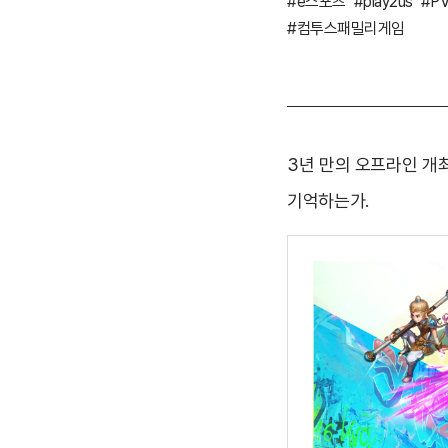
#e스포츠
#play2us
#P
#컴투스패밀리게임
3년 만의 오프라인 개최
기억하는가.