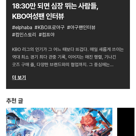
18:30만 되면 심장 뛰는 사람들,
KBO여성팬 인터뷰
elphaba
KBO프로야구
야구팬인터뷰
컴인스토리
컴프야
KBO 리그의 인기가 그 어느 때보다 뜨겁다. 매일 새롭게 쓰이는
역대 최소 경기 최다 관중 기록, 이어지는 매진 행렬, 기나긴
굿즈 구매 줄, 다양한 브랜드와의 협업까지. 그 중심에는
야구장에 새로운 바람을 일으키고 있는 1030 여성 팬들이 있다.
더 보기
야구 게임 명가 컴투스에도 오후 6시 30분이 되면 경기를
챙겨보는 ‘찐’ 야구팬들이 있다. 모태 삼성 팬부터 게임을 통해
[…]
추천 글