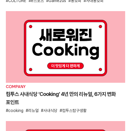
CULTURE
e스포츠
Game2us
동호회
사내동호회
E
한
COMPANY
컴투스 사내식당 ‘Cooking’ 4년 만의 리뉴얼, 6가지 변화
E
안
포인트
E
cooking
리뉴얼
사내식당
컴투스탐구생활