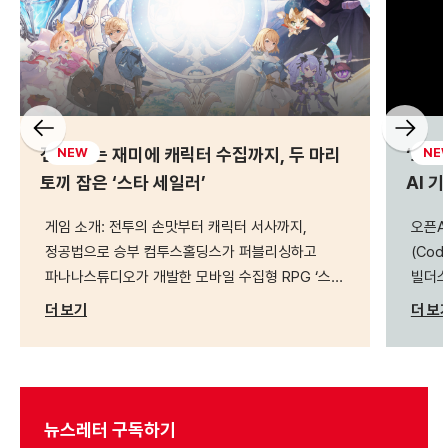
전략 짜는 재미에 캐릭터 수집까지, 두 마리
‘오픈
NEW
NE
토끼 잡은 ‘스타 세일러’
AI 
게임 소개: 전투의 손맛부터 캐릭터 서사까지,
오픈A
정공법으로 승부 컴투스홀딩스가 퍼블리싱하고
(Co
파나나스튜디오가 개발한 모바일 수집형 RPG ‘스타
빌더스 
세일러’가 정식 서비스를 시작했다. 마블 코믹스
오는 
더 보기
더 보
일러스트레이터 출신인 김정희(Coax) 아트
게임 
디렉터가 캐릭터 아트를 총괄하고, 넷마블 ‘리니지2
한국에
레볼루션’과 엔픽셀 ‘그랑사가’ 등을 거친 정바름
모색하
프로듀서가 기획을 맡았다는 이력만으로도 출시
참여해
전부터 장르 팬들 사이에서 화제를 모았다. 스타
이어갈
뉴스레터 구독하기