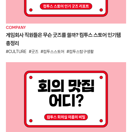
COMPANY
E
게임회사 직원들은 무슨 굿즈를 쓸까? 컴투스 스토어 인기템
아
총정리
봉
CULTURE
굿즈
컴투스스토어
컴투스탐구생활
E