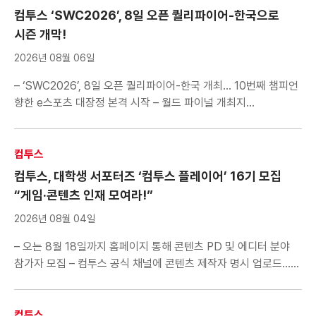
컴투스 ‘SWC2026’, 8일 오픈 퀄리파이어-한국으로
시즌 개막!
2026년 08월 06일
– ‘SWC2026’, 8일 오픈 퀄리파이어-한국 개최… 10번째 챔피언
향한 e스포츠 대장정 본격 시작 – 월드 파이널 개최지
어드밴티지로 오픈 퀄리파이어-한국 1위에게 11월 서울 ‘월드
파이널’ 직행 티켓 부여 – 8·9일 양일간 유럽 지역 예선도 진행…
승부 예측 및 대회 시청 이벤트로 다양한 선물 제공 컴투스(대표
컴투스
남재관)는 글로벌 e스포츠 대회 ‘서머너즈 워 월드 아레나
컴투스, 대학생 서포터즈 ‘컴투스 플레이어’ 16기 모집
챔피언십 2026(이하 […]
“게임·콘텐츠 인재 모여라!”
2026년 08월 04일
– 오는 8월 18일까지 홈페이지 통해 콘텐츠 PD 및 에디터 분야
참가자 모집 – 컴투스 공식 채널에 콘텐츠 제작자 명시 업로드…
개인 역량 보여주는 포트폴리오로 활용 가능 – 2019년부터
이어온 대학생 대외활동…실무진 멘토링과 인턴십 가산점 등
다양한 혜택 부여 컴투스(대표 남재관)가 게임 인재 발굴 및 역량
컴투스