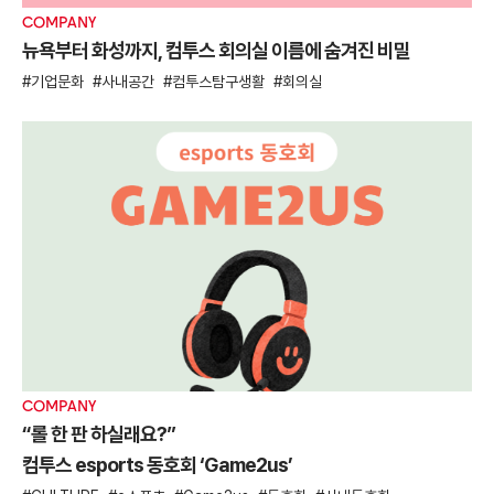
COMPANY
E
뉴욕부터 화성까지, 컴투스 회의실 이름에 숨겨진 비밀
3
S
기업문화
사내공간
컴투스탐구생활
회의실
E
COMPANY
“롤 한 판 하실래요?”
E
컴투스 esports 동호회 ‘Game2us’
레