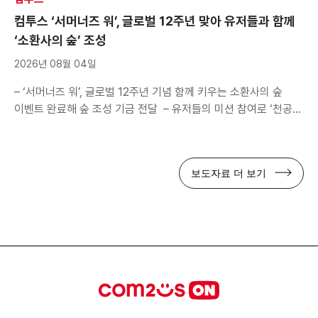
강화를 위한 대학생 공식 서포터즈 ‘컴투스 플레이어’ 16기를
컴투스 ‘서머너즈 워’, 글로벌 12주년 맞아 유저들과 함께
모집한다. 이번 […]
‘소환사의 숲’ 조성
2026년 08월 04일
– ‘서머너즈 워’, 글로벌 12주년 기념 함께 키우는 소환사의 숲
이벤트 완료해 숲 조성 기금 전달 – 유저들의 미션 참여로 ‘천공의
씨앗’ 3천만 개 달성… 중앙아프리카 열대우림에 ‘소환사의 숲’
조성 – 컴투스, 유저 성원에 보답하며 게임 플레이와 연계한
글로벌 소통 행보 지속 컴투스(대표 남재관)는 ‘서머너즈 워:
보도자료 더 보기
천공의 아레나(이하 서머너즈 워)’의 글로벌 서비스 12주년을
맞아 전 […]