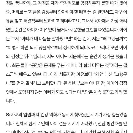
정말 풍부한데, 그 감정을 제가 즉각적으로 공감해주지 못할 때가 많아
요. 머리로는 ‘지금은 감정부터 안아줘야 할 때’라는 걸 알면서도, 자꾸 이
유를 찾고 해결책부터 말하려고 하더라고요. 그래서 육아에서 가장 어려
웠던 순간은 아이가 이유 없이 울거나 서운함을 표현할 때였습니다. 아이
는 그저 “아빠가 내 마음을 알아줬으면” 하는 건데, 저는 “왜 그랬을까?”,
“이렇게 하면 되지 않을까?”부터 생각하게 되니까요. 그러다 보면 아이
의 감정은 뒤로 밀리고, 저도 아이도 서운해지는 순간이 생기곤 했습니
다. 최근 들어 “공감은 문제를 푸는 게 아니라 함께 머무는 것”이라는 걸
조금씩 배우고 있습니다. 아직 서툴지만, 예전보다 “왜?” 대신 “그랬구
나”를 먼저 말하려고 노력합니다. 완벽한 부모는 아니지만, 아이의 감정
앞에서 도망치지 않는 아빠가 되고 싶다는 마음만은 계속 붙잡고 가려 합
니다.
S:
자녀의 입원과 제 건강 악화가 동시에 찾아왔던 시기가 가장 힘들었습
니다. 신체적 한계로 인해 아이 곁을 지키기 어려웠고, 전담 병간호를 맡
은 아내의 심리적 부담도 덩달아 커졌습니다. 예기치 못한 상황 속에서