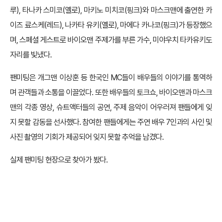
루), 타나카 스미코(옐로), 마키노 미치코(핑크)와 마스크맨에 출연한 카
이즈 료스케(레드), 나카타 유키(옐로), 마에다 카나코(핑크)가 등장했으
며, 스페셜 게스트로 바이오맨 주제가를 부른 가수, 미야우치 타카유키도
자리를 빛냈다.
팬미팅은 개그맨 이상훈 등 한국인 MC들이 배우들의 이야기를 통역하
며 관객들과 소통을 이끌었다. 또한 배우들의 토크쇼, 바이오맨과 마스크
맨의 각종 영상, 슈트액터들의 공연, 주제 음악이 어우러져 팬들에게 잊
지 못할 감동을 선사했다. 참여한 팬들에게는 주연 배우 7인과의 사인 및
사진 촬영의 기회가 제공되어 잊지 못할 추억을 남겼다.
실제 팬미팅 현장으로 찾아가 봤다.