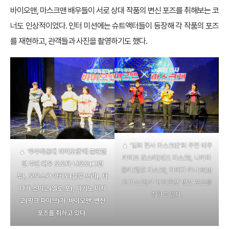
바이오맨, 마스크맨 배우들이 서로 상대 작품의 변신 포즈를 취해보는 코
너도 인상적이었다. 인터 미션에는 슈트액터들이 등장해 각 작품의 포즈
를 재현하고, 관객들과 사진을 촬영하기도 했다.
▲ ‘빛의 전사 마스크맨’의 주연 배우
▲ ‘우주특공대 바이오맨’에 출연했
카이즈 료스케(레드 마스크), 나카타
던 주연 배우 오오타 나오토(그린
유키(옐로 마스크), 마에다 카나코(핑
투), 오오스가 아키토(블루 쓰리), 타
크 마스크)가 ‘바이오맨’ 변신 포즈를
나카 스미코(옐로 포), 마키노 미치
취하고 있다.
코(핑크 파이브)가 ‘바이오맨’ 변신
포즈를 취하고 있다.