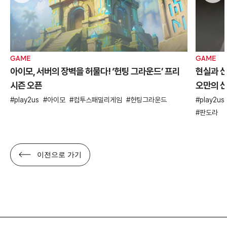
GAME
GAME
아이모, 서버의 장벽을 허물다! ‘헌팅 그라운드’ 프리
현실과 신
시즌 오픈
오만의 신
play2us
아이모
컴투스패밀리게임
헌팅그라운드
play2us
판도라
이전으로 가기