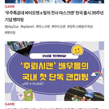
GAME
‘우주특공대 바이오맨 x 빛의 전사 마스크맨’ 한국 출시 35주년
기념 팬미팅
play2us
xplanet
마스크맨
바이오맨
컴투스패밀리게임
팬미팅
GAME