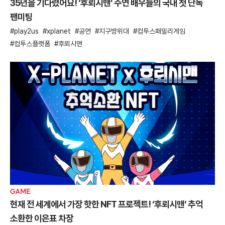
35년을 기다렸어요! ‘후뢰시맨’ 주연 배우들의 국내 첫 단독
팬미팅
play2us
xplanet
공연
지구방위대
컴투스패밀리게임
컴투스플랫폼
후뢰시맨
GAME
현재 전 세계에서 가장 핫한 NFT 프로젝트! ‘후뢰시맨’ 추억
소환한 이은표 차장