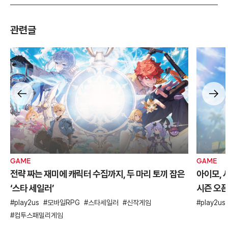
관련글
GAME
GAME
전략 짜는 재미에 캐릭터 수집까지, 두 마리 토끼 잡은
아이모, 
‘스타 세일러’
시즌 오
play2us
모바일RPG
스타세일러
신작게임
play2us
컴투스패밀리게임