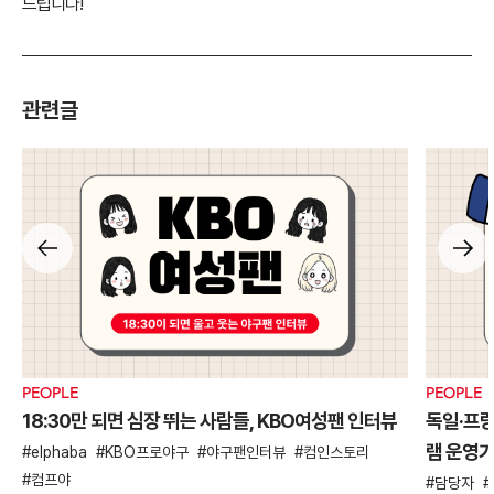
드립니다!
관련글
PEOPLE
PEOPLE
18:30만 되면 심장 뛰는 사람들, KBO여성팬 인터뷰
독일·프
램 운영
elphaba
KBO프로야구
야구팬인터뷰
컴인스토리
컴프야
담당자