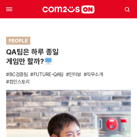
PEOPLE
QA팀은 하루 종일
게임만 할까?
#BC검증팀
#FUTURE-QA팀
#인터뷰
#직무소개
#컴인스토리