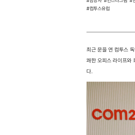
#담당자
#인스타그램
#
#컴투스유럽
최근 문을 연 컴투스 독
쾌한 오피스 라이프와 
다.