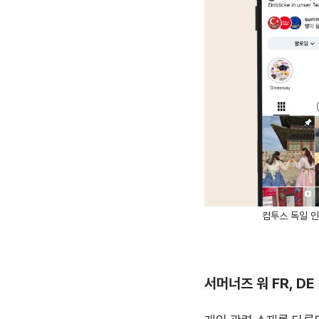
컴투스 독일 인
서머너즈 워 FR, D