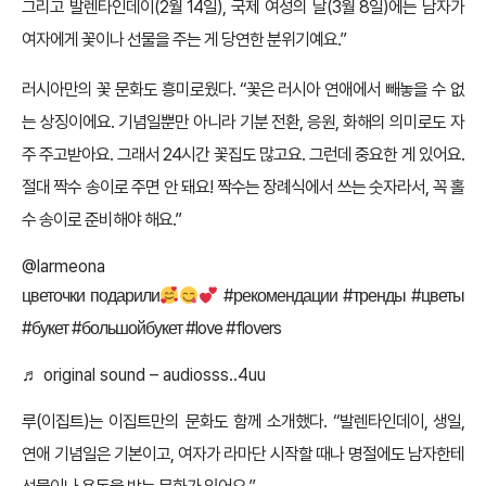
그리고 발렌타인데이(2월 14일), 국제 여성의 날(3월 8일)에는 남자가
여자에게 꽃이나 선물을 주는 게 당연한 분위기예요.”
러시아만의 꽃 문화도 흥미로웠다. “꽃은 러시아 연애에서 빼놓을 수 없
는 상징이에요. 기념일뿐만 아니라 기분 전환, 응원, 화해의 의미로도 자
주 주고받아요. 그래서 24시간 꽃집도 많고요. 그런데 중요한 게 있어요.
절대 짝수 송이로 주면 안 돼요! 짝수는 장례식에서 쓰는 숫자라서, 꼭 홀
수 송이로 준비해야 해요.”
@larmeona
цветочки подарили
#рекомендации
#тренды
#цветы
#букет
#большойбукет
#love
#flovers
♬ original sound – audiosss..4uu
루(이집트)는 이집트만의 문화도 함께 소개했다. “발렌타인데이, 생일,
연애 기념일은 기본이고, 여자가 라마단 시작할 때나 명절에도 남자한테