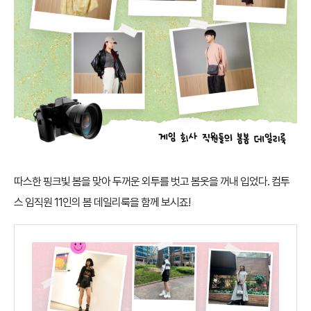
따스한 핑크빛 봄을 맞아 두꺼운 외투를 벗고 봄옷을 꺼내 입었다. 컴투
스 임직원 11인의 봄 데일리룩을 함께 보시죠!