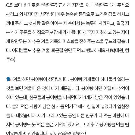
O.5 보다 향기로운 “왕만두”. 급하게 지갑을 꺼내 ‘왕만두 1개 주세요
~!’라고 외치자마자 사장님이 매우 능숙한 동작으로 뜨거운 김을 헤치고
꺼내 주신 그 첫사랑 같은 아이는 제 손에서 눈 녹듯이 사라지고, 결국 저
는 추가 주문을 해 집으로 포장해 가게 됩니다~! 혼자 자취하고 있는 저에
게 왕만두는 이 추운 겨울 가족의 따스함을 전해주는 소울 푸드와 같습니
다. 여러분들도 추운 겨울, 퇴근길 왕만두 먹고 행복하세요~! (박태원, 컴
투스)
겨울 하면 붕어빵이 생각납니다. 붕어빵 가게들이 하나둘씩 열리는
것을 보면 겨울이 온 것이 나기 때문입니다. 붕어빵 하면 어릴 때 추억이
하나 있는데, 친구들과 붕어빵을 나눠먹다가 1개가 남은 적이 있었습니
다. 빨리 먹은 사람이 남은 한 개를 먹기로 해서 한 입에 넣었다가 입천장
을 다 데었습니다. 제가 그러고 있는 동안 다른 친구가 다 먹는 바람에 마
지막 붕어빵도 못 먹은 슬픈 기억이 있어요. 그 이후로 붕어빵을 먹을 땐
여유롭게 먹고 있습니다..ㅎㅎ
(김윤명, 컴투스)