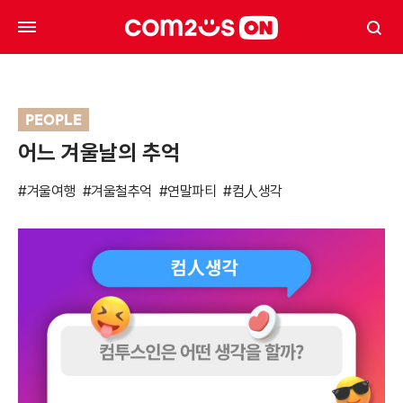
PEOPLE
어느 겨울날의 추억
#겨울여행
#겨울철추억
#연말파티
#컴人생각