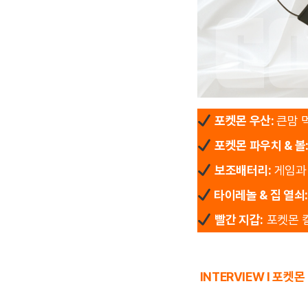
포켓몬 우산:
큰맘 
포켓몬 파우치 & 볼
보조배터리:
게임과
타이레놀 & 집 열쇠
빨간 지갑:
포켓몬 
INTERVIEW l 포켓몬