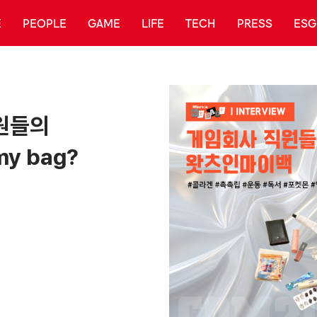
E
PEOPLE
GAME
LIFE
TECH
PRESS
ESG
원들의
my bag?