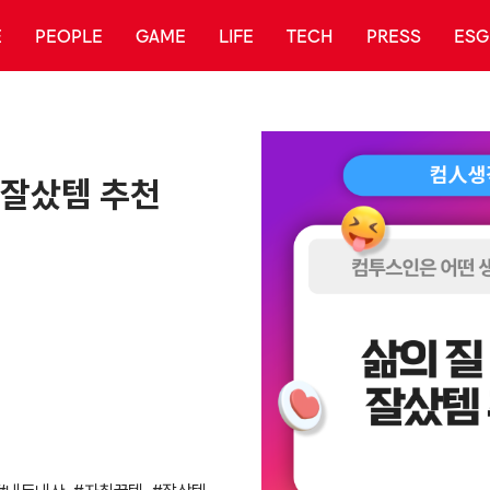
E
PEOPLE
GAME
LIFE
TECH
PRESS
ESG
 잘샀템 추천