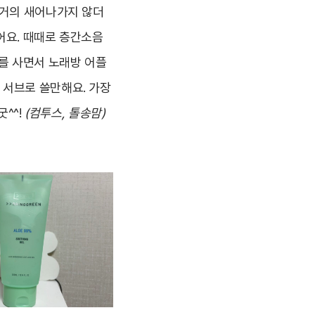
 거의 새어나가지 않더
어요. 때때로 층간소음
를 사면서 노래방 어플
 서브로 쓸만해요. 가장
^^!
(컴투스, 톨송맘)