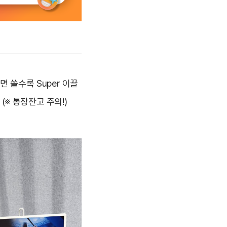
면 쓸수록 Super 이끌
※ 통장잔고 주의!)