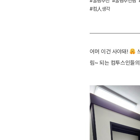
#꿀템추천
#꿀템추천템
#컴人생각
어머 이건 사야돼!
쓰
림~ 되는 컴투스인들의 