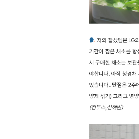
저의 잘샀템은
LG
기간이 짧은 채소를 항
서 구매한 채소는 보관을
야합니다. 아직 청경채
있습니다..
단점
은 2주
양제 섞기) 그리고 영
(컴투스,신혜빈)