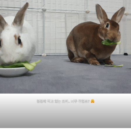
청경채 먹고 있는 토끼.. 너무 귀엽죠?