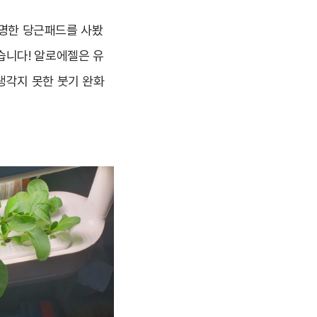
유명한 당근패드를 사봤
습니다! 알로에젤은 유
생각지 못한 붓기 완화