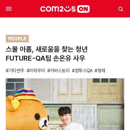
PEOPLE
스물 아홉, 새로움을 찾는 청년
FUTURE-QA팀 손온유 사우
#기타연주
#리락쿠마
#커버스토리
#컴투스QA
#형제