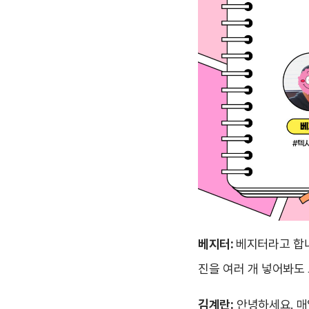
베지터:
베지터라고 합니
진을 여러 개 넣어봐도
김계란:
안녕하세요. 매