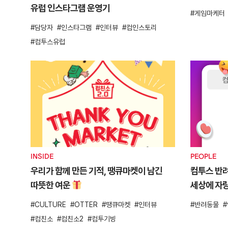
유럽 인스타그램 운영기
게임마케터
담당자
인스타그램
인터뷰
컴인스토리
컴투스유럽
INSIDE
PEOPLE
우리가 함께 만든 기적, 땡큐마켓이 남긴
컴투스 반려
따뜻한 여운
세상에 자
CULTURE
OTTER
땡큐마켓
인터뷰
반려동물
컴친소
컴친소2
컴투기빙