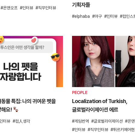
기획자들
온앤오프
인터뷰
직무인터뷰
elphaba
야구
인터뷰
컴인스
PEOPLE
동물 특집: 나의 귀여운 펫을
Localization of Turkish,
랑해요!
글로벌라이제이션 에르
인터뷰
컴人생각
게임번역
글로벌라이제이션
온앤
인터뷰
직무인터뷰
튀르키예어현