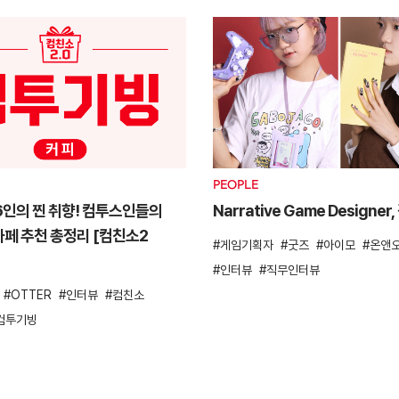
PEOPLE
6인의 찐 취향! 컴투스인들의
Narrative Game Designer
페 추천 총정리 [컴친소2
게임기획자
굿즈
아이모
온앤
인터뷰
직무인터뷰
OTTER
인터뷰
컴친소
컴투기빙