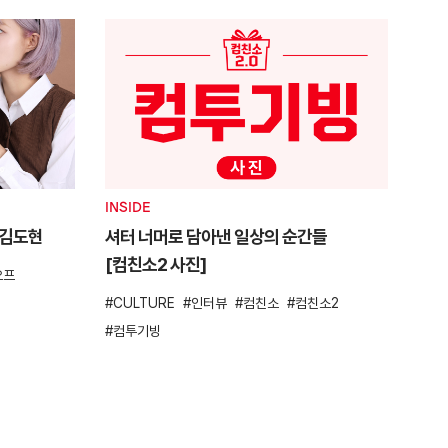
INSIDE
, 김도현
셔터 너머로 담아낸 일상의 순간들
[컴친소2 사진]
오프
CULTURE
인터뷰
컴친소
컴친소2
컴투기빙