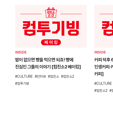
INSIDE
INSIDE
밥이 없으면 빵을 먹으면 되죠! 빵에
커피 덕후 
진심인 그들의 이야기 [컴친소2 베이킹]
인생커피·카
커피]
CULTURE
인터뷰
컴친소
컴친소2
컴투기빙
CULTURE
컴친소2