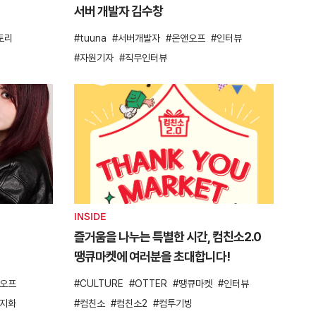
서버 개발자 김수창
토리
tuuna
서버개발자
온앤오프
인터뷰
자원기자
직무인터뷰
INSIDE
즐거움을 나누는 특별한 시간, 컴친소2.0
땡큐마켓에 여러분을 초대합니다!
오프
CULTURE
OTTER
땡큐마켓
인터뷰
지화
컴친소
컴친소2
컴투기빙