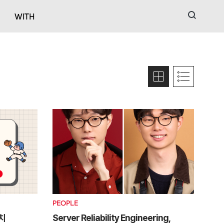
검색
WITH
PEOPLE
치
Server Reliability Engineering,