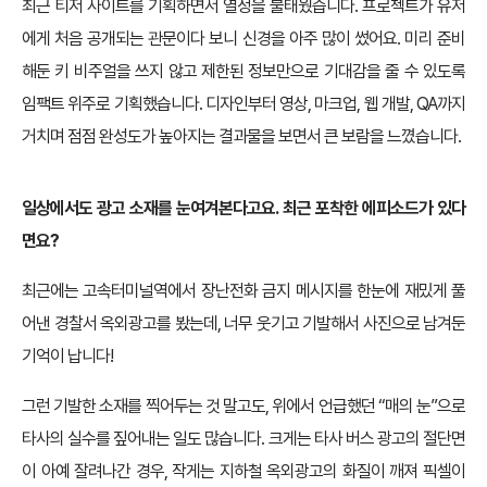
최근 티저 사이트를 기획하면서 열정을 불태웠습니다. 프로젝트가 유저
에게 처음 공개되는 관문이다 보니 신경을 아주 많이 썼어요. 미리 준비
해둔 키 비주얼을 쓰지 않고 제한된 정보만으로 기대감을 줄 수 있도록
임팩트 위주로 기획했습니다. 디자인부터 영상, 마크업, 웹 개발, QA까지
거치며 점점 완성도가 높아지는 결과물을 보면서 큰 보람을 느꼈습니다.
일상에서도 광고 소재를 눈여겨본다고요. 최근 포착한 에피소드가 있다
면요?
최근에는 고속터미널역에서 장난전화 금지 메시지를 한눈에 재밌게 풀
어낸 경찰서 옥외광고를 봤는데, 너무 웃기고 기발해서 사진으로 남겨둔
기억이 납니다!
그런 기발한 소재를 찍어두는 것 말고도, 위에서 언급했던 “매의 눈”으로
타사의 실수를 짚어내는 일도 많습니다. 크게는 타사 버스 광고의 절단면
이 아예 잘려나간 경우, 작게는 지하철 옥외광고의 화질이 깨져 픽셀이