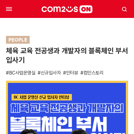
PEOPLE
체육 교육 전공생과 개발자의 블록체인 부서
입사기
#BC사업운영실
#신규입사자
#인터뷰
#컴인스토리