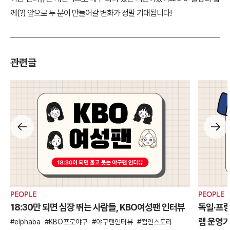
께(?) 앞으로 두 분이 만들어갈 변화가 정말 기대됩니다!
관련글
PEOPLE
PEOPLE
18:30만 되면 심장 뛰는 사람들, KBO여성팬 인터뷰
독일·프
램 운영
elphaba
KBO프로야구
야구팬인터뷰
컴인스토리