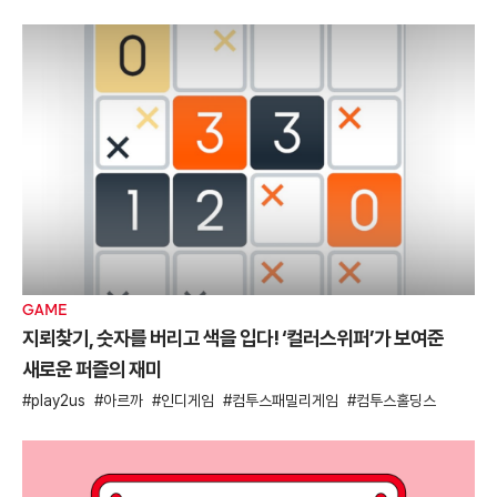
GAME
지뢰찾기, 숫자를 버리고 색을 입다! ‘컬러스위퍼’가 보여준
새로운 퍼즐의 재미
play2us
아르까
인디게임
컴투스패밀리게임
컴투스홀딩스