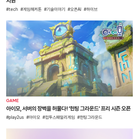
지원
tech
게임해커톤
기술이야기
오픈AI
하이브
GAME
아이모, 서버의 장벽을 허물다! ‘헌팅 그라운드’ 프리 시즌 오픈
play2us
아이모
컴투스패밀리게임
헌팅그라운드