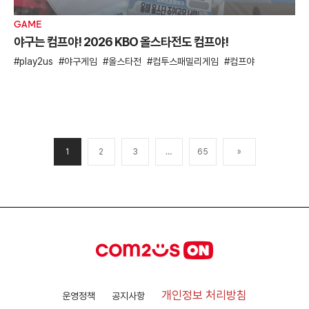
GAME
야구는 컴프야! 2026 KBO 올스타전도 컴프야!
play2us
야구게임
올스타전
컴투스패밀리게임
컴프야
1
2
3
…
65
»
개인정보 처리방침
운영정책
공지사항