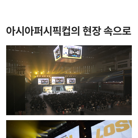
아시아퍼시픽컵의 현장 속으로