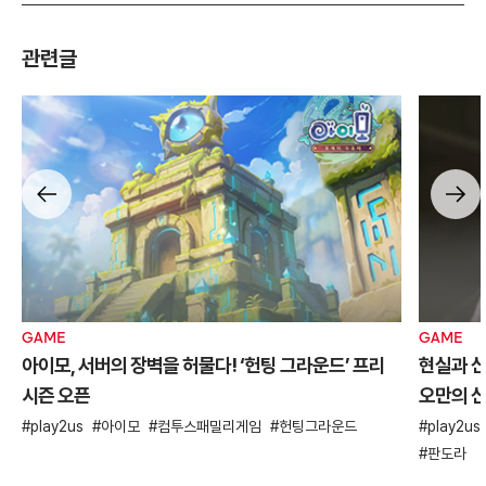
관련글
GAME
GAME
아이모, 서버의 장벽을 허물다! ‘헌팅 그라운드’ 프리
현실과 신
시즌 오픈
오만의 신
play2us
아이모
컴투스패밀리게임
헌팅그라운드
play2us
판도라