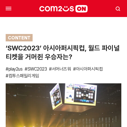
CONTENT
‘SWC2023’ 아시아퍼시픽컵, 월드 파이널
티켓을 거머쥔 우승자는?
#play2us
#SWC2023
#서머너즈워
#아시아퍼시픽컵
#컴투스패밀리게임