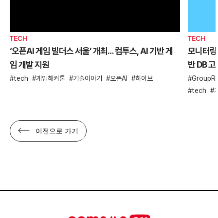
TECH
TECH
‘오픈AI 게임 빌더스 서울’ 개최… 컴투스, AI 기반 게
모니터링 
임 개발 지원
반 DB 
tech
게임해커톤
기술이야기
오픈AI
하이브
GroupRe
tech
이전으로 가기