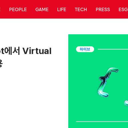
E
PEOPLE
GAME
LIFE
TECH
PRESS
ESG
ot에서 Virtual
용