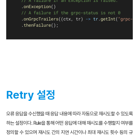
// A failure if an Exception is raised.
    .
onException
()
// A failure if the grpc-status is not 0
    .
onGrpcTrailers
((ctx, tr) 
->
tr
.
getInt
(
"grpc-st
    .
thenFailure
();
Retry 설정
오류 응답을 수신했을 때 응답 내용에 따라 자동으로 재시도할 수 있도록
하는 설정이다. Rule을 통해 어떤 응답에 대해 재시도를 수행할지 여부를
정의할 수 있으며 재시도 간의 지연 시간이나 최대 재시도 횟수 등의 규