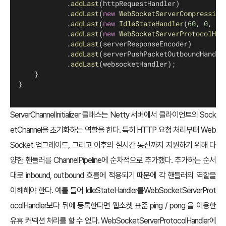
            .
addLast
(httpRequestHandler)
            .
addLast
(
new
WebSocketServerCompression
            .
addLast
(
new
IdleStateHandler
(
60
, 
0
, 
0
)
            .
addLast
(
new
WebSocketServerProtocolHan
            .
addLast
(serverResponseEncoder)
            .
addLast
(serverPushPacketOutboundHandle
            .
addLast
(websocketHandler);        
    }
}
ServerChannelInitializer 클래스는 Netty 서버에서 클라이언트의 Sock
etChannel을 초기화하는 역할을 한다. 특히 HTTP 요청 처리부터 Web
Socket 업그레이드, 그리고 이후의 실시간 통신까지 지원하기 위해 다
양한 핸들러를 ChannelPipeline에 순차적으로 추가했다. 추가하는 순서
대로 inbound, outbound 흐름에 적용되기 때문에 각 핸들러의 역할을
이해해야 한다. 예를 들어 IdleStateHandler를WebSocketServerProt
ocolHandler보다 뒤에 등록한다면 웹소켓 표준 ping / pong 을 이용한
유휴 커넥션 처리를 할 수 없다. WebSocketServerProtocolHandler에