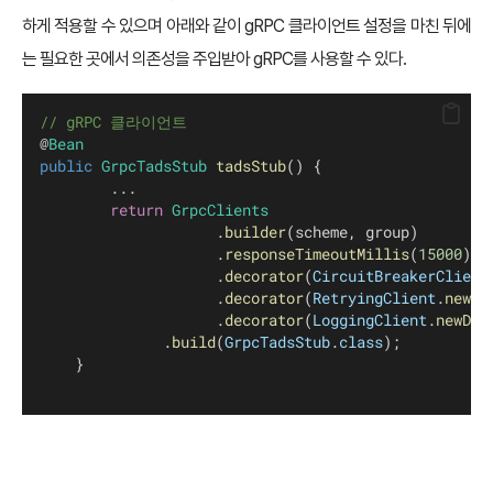
하게 적용할 수 있으며 아래와 같이 gRPC 클라이언트 설정을 마친 뒤에
는 필요한 곳에서 의존성을 주입받아 gRPC를 사용할 수 있다.
// gRPC 클라이언트
@
Bean
public
GrpcTadsStub
tadsStub
() {
        ...
return
GrpcClients
                   	.
builder
(scheme, group)
	                	.
responseTimeoutMillis
(
15000
)
                    .
decorator
(
CircuitBreakerClient
                  	.
decorator
(
RetryingClient
.
newDe
                    .
decorator
(
LoggingClient
.
newDec
              .
build
(
GrpcTadsStub
.
class
);
    }