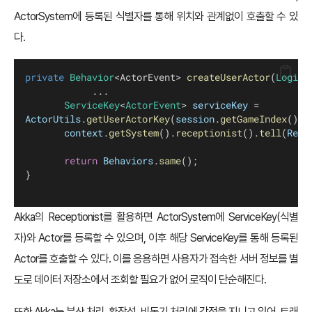
ActorSystem에 등록된 식별자를 통해 위치와 관계없이 호출할 수 있
다.
private
Behavior
<ActorEvent> 
createUserActor
(
LoginE
        		...
ServiceKey
<
ActorEvent
> 
serviceKey
 = 
ActorUtils
.
getUserActorKey
(
session
.
getGameIndex
(), 
context
.
getSystem
().
receptionist
().
tell
(
Rece
return
Behaviors
.
same
();
}
Akka의 Receptionist를 활용하면 ActorSystem에 ServiceKey(식별
자)와 Actor를 등록할 수 있으며, 이후 해당 ServiceKey를 통해 등록된
Actor를 호출할 수 있다. 이를 응용하면 사용자가 접속한 서버 정보를 별
도로 데이터 저장소에서 조회할 필요가 없어 로직이 단순해진다.
또한 Akka는 분산 처리, 확장성, 비동기 처리에 강점을 지니고 있어, 트래