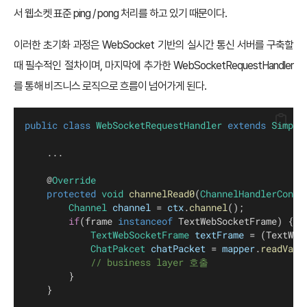
서 웹소켓 표준 ping / pong 처리를 하고 있기 때문이다.
이러한 초기화 과정은 WebSocket 기반의 실시간 통신 서버를 구축할
때 필수적인 절차이며, 마지막에 추가한 WebSocketRequestHandler
를 통해 비즈니스 로직으로 흐름이 넘어가게 된다.
public
class
WebSocketRequestHandler
extends
Simple
    ...    
    @
Override
protected
void
channelRead0
(
ChannelHandlerConte
Channel
channel
 = 
ctx
.
channel
();
if
(frame 
instanceof
 TextWebSocketFrame) {
TextWebSocketFrame
textFrame
 = (TextWeb
ChatPakcet
chatPacket
 = 
mapper
.
readValu
// business layer 호출
        }
    }