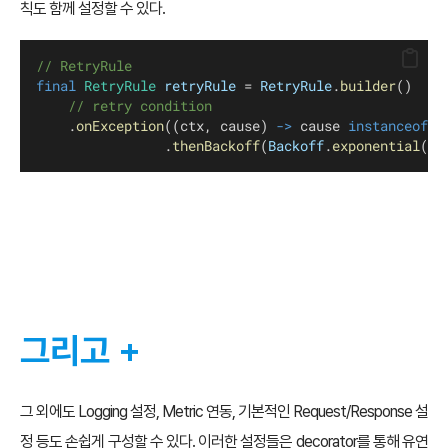
칙도 함께 설정할 수 있다.
// RetryRule 
final
RetryRule
retryRule
 = 
RetryRule
.
builder
()
// retry condition
    .
onException
((ctx, cause) 
->
 cause 
instanceof
 R
                .
thenBackoff
(
Backoff
.
exponential
(
20
그리고 +
그 외에도 Logging 설정, Metric 연동, 기본적인 Request/Response 설
정 등도 손쉽게 구성할 수 있다. 이러한 설정들은 decorator를 통해 유연