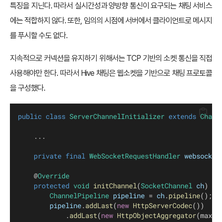
특징을 지닌다. 따라서 실시간성과 양방향 통신이 요구되는 채팅 서비스
에는 적합하지 않다. 또한, 임의의 시점에 서버에서 클라이언트로 메시지
를 푸시할 수도 없다.
지속적으로 커넥션을 유지하기 위해서는 TCP 기반의 소켓 통신을 직접
사용해야만 한다. 따라서 Hive 채팅은 웹소켓을 기반으로 채팅 프로토콜
을 구성했다.
public
class
ServerChannelInitializer
extends
Chann
    ...    
private
final
WebSocketRequestHandler
websocket
    @
Override
protected
void
initChannel
(
SocketChannel
ch
) 
th
ChannelPipeline
pipeline
 = 
ch
.
pipeline
();
pipeline
.
addLast
(
new
HttpServerCodec
())
            .
addLast
(
new
HttpObjectAggregator
(maxCo