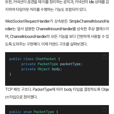
또한, 커넥션이 끊겼을 때 이를 정리하는 로직과, 커넥션의 Idle 상태를 감
지하여 타임아웃 처리를 수행하는 기능도 포함되어 있다.
WebSocketRequestHandler가 상속받은 SimpleChannelInboundHa
ndler는 앞서 설명한 ChannelInboundHandler를 상속한 추상 클래스이
며, ChannelInboundHandler의 모든 기능을 보다 간편하게 사용할 수 있
도록 도와주는 구현체다. 이제 커맨드 구조를 살펴보겠다.
public
class
ChatPacket
 {
private
PacketType
packetType
;
private
Object
body
;
}
TCP 패킷 구조다. PacketType에 따라 body 타입을 결정하도록 Obje
ct 타입으로 정의했다.
public
enum
PacketType
 {