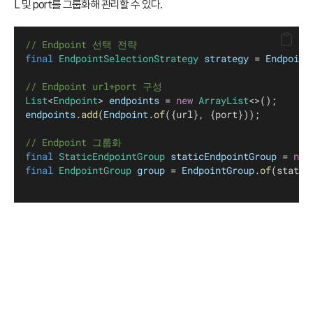
L 및 port를 그룹화해 관리할 수 있다.
// Endpoint 선택 전략 
final
EndpointSelectionStrategy
strategy
 = 
Endpoint
// Endpoint url+port 구성
List
<
Endpoint
> 
endpoints
 = 
new
ArrayList
<>();
endpoints
.
add
(
Endpoint
.
of
({url}, {port}));
// Endpoint 그룹화
final
StaticEndpointGroup
staticEndpointGroup
 = 
new
final
EndpointGroup
group
 = 
EndpointGroup
.
of
(static