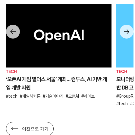
TECH
TECH
‘오픈AI 게임 빌더스 서울’ 개최… 컴투스, AI 기반 게
모니터링 
임 개발 지원
반 DB 
tech
게임해커톤
기술이야기
오픈AI
하이브
GroupRe
tech
이전으로 가기