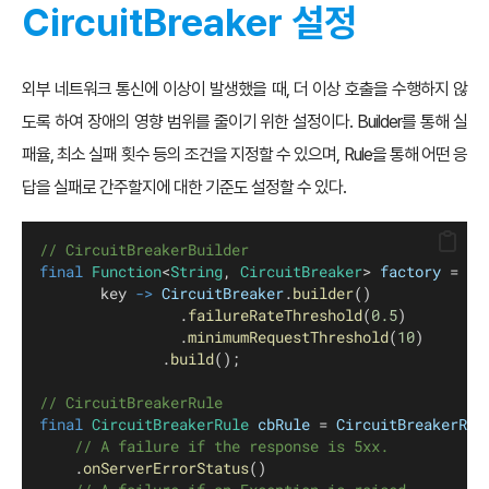
CircuitBreaker 설정
외부 네트워크 통신에 이상이 발생했을 때, 더 이상 호출을 수행하지 않
도록 하여 장애의 영향 범위를 줄이기 위한 설정이다. Builder를 통해 실
패율, 최소 실패 횟수 등의 조건을 지정할 수 있으며, Rule을 통해 어떤 응
답을 실패로 간주할지에 대한 기준도 설정할 수 있다.
// CircuitBreakerBuilder
final
Function
<
String
, 
CircuitBreaker
> 
factory
 =  
       key 
->
CircuitBreaker
.
builder
()
                .
failureRateThreshold
(
0.5
)
                .
minimumRequestThreshold
(
10
)
              .
build
();
// CircuitBreakerRule 
final
CircuitBreakerRule
cbRule
 = 
CircuitBreakerRul
// A failure if the response is 5xx.
    .
onServerErrorStatus
()