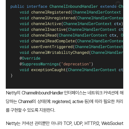
public
interface
ChannelInboundHandler
extends
Chan
void
channelRegistered
(
ChannelHandlerContext
ct
void
channelUnregistered
(
ChannelHandlerContext
void
channelActive
(
ChannelHandlerContext
ctx
) 
t
void
channelInactive
(
ChannelHandlerContext
ctx
)
void
channelRead
(
ChannelHandlerContext
ctx
, 
Obj
void
channelReadComplete
(
ChannelHandlerContext
void
userEventTriggered
(
ChannelHandlerContext
c
void
channelWritabilityChanged
(
ChannelHandlerCo
    @
Override
    @
SuppressWarnings
(
"deprecation"
)
void
exceptionCaught
(
ChannelHandlerContext
ctx
,
}
Netty의 ChannelInboundHandler 인터페이스는 네트워크 커넥션에 해
당하는 Channel의 상태(예: registered, active 등)에 따라 필요한 처리
를 구현할 수 있도록 지원한다.
Netty는 커넥션 관리뿐만 아니라 TCP, UDP, HTTP/2, WebSocket