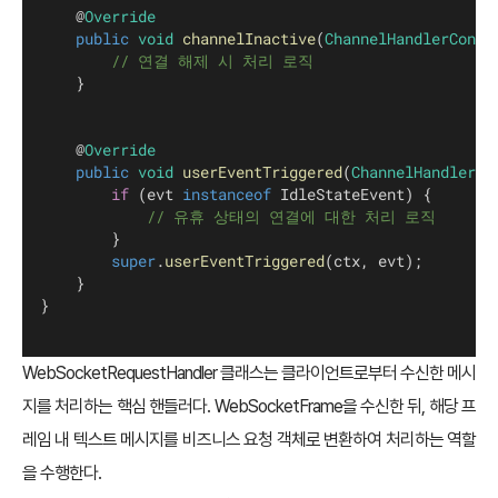
    @
Override
public
void
channelInactive
(
ChannelHandlerConte
// 연결 해제 시 처리 로직
    }
    @
Override
public
void
userEventTriggered
(
ChannelHandlerCo
if
 (evt 
instanceof
 IdleStateEvent) {
// 유휴 상태의 연결에 대한 처리 로직       
        }
super
.
userEventTriggered
(ctx, evt);
    }
}
WebSocketRequestHandler 클래스는 클라이언트로부터 수신한 메시
지를 처리하는 핵심 핸들러다. WebSocketFrame을 수신한 뒤, 해당 프
레임 내 텍스트 메시지를 비즈니스 요청 객체로 변환하여 처리하는 역할
을 수행한다.