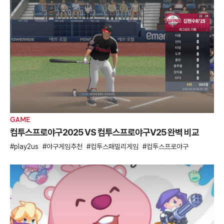
GAME
컴투스프로야구2025 VS 컴투스프로야구V25 완벽 비교
play2us
야구게임추천
컴투스패밀리게임
컴투스프로야구