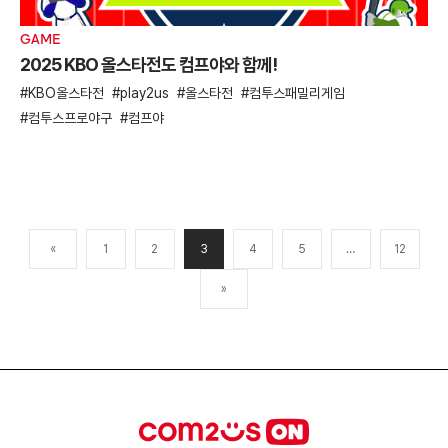
GAME
2025 KBO 올스타전도 컴프야와 함께!
KBO올스타전
play2us
올스타전
컴투스패밀리게임
컴투스프로야구
컴프야
«
1
2
3
4
5
…
12
»