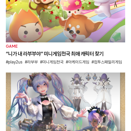
GAME
“니가 내 라부부야” 미니게임천국 최애 캐릭터 찾기
play2us
라부부
미니게임천국
아케이드게임
컴투스패밀리게임