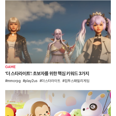
GAME
‘더 스타라이트’: 초보자를 위한 핵심 키워드 3가지
mmorpg
play2us
더스타라이트
컴투스패밀리게임