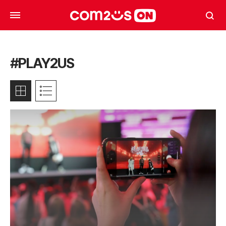
#PLAY2US