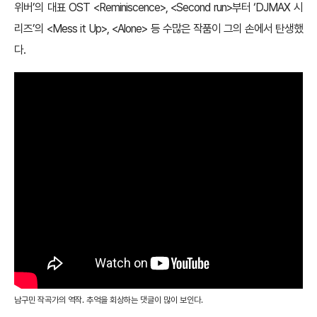
위버’의 대표 OST <Reminiscence>, <Second run>부터 ‘DJMAX 시
리즈’의 <Mess it Up>, <Alone> 등 수많은 작품이 그의 손에서 탄생했
다.
남구민 작곡가의 역작. 추억을 회상하는 댓글이 많이 보인다.