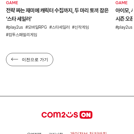
GAME
GAME
전략 짜는 재미에 캐릭터 수집까지, 두 마리 토끼 잡은
아이모, 
‘스타 세일러’
시즌 오
play2us
모바일RPG
스타세일러
신작게임
play2us
컴투스패밀리게임
이전으로 가기