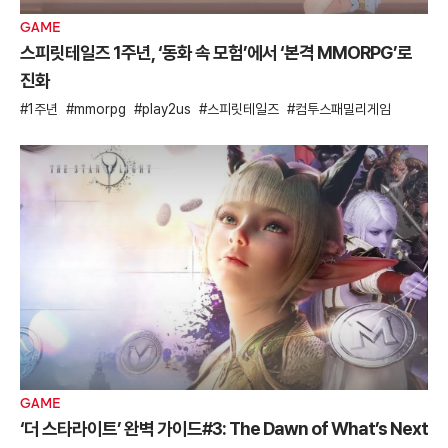
GAME
스피릿테일즈 1주년, ‘동화 속 모험’에서 ‘본격 MMORPG’로
진화
1주년
mmorpg
play2us
스피릿테일즈
컴투스패밀리게임
GAME
‘더 스타라이트’ 완벽 가이드#3: The Dawn of What’s Next