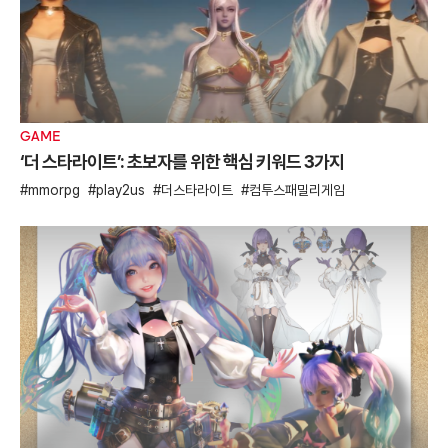
GAME
‘더 스타라이트’: 초보자를 위한 핵심 키워드 3가지
mmorpg
play2us
더스타라이트
컴투스패밀리게임