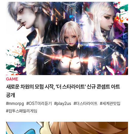
GAME
새로운 차원의 모험 시작, ‘더 스타라이트’ 신규 콘셉트 아트
공개
mmorpg
OST미리듣기
play2us
더스타라이트
세계관맛집
컴투스패밀리게임