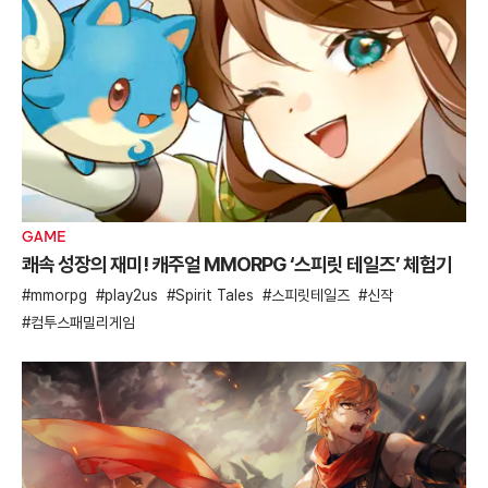
GAME
쾌속 성장의 재미! 캐주얼 MMORPG ‘스피릿 테일즈’ 체험기
mmorpg
play2us
Spirit Tales
스피릿테일즈
신작
컴투스패밀리게임