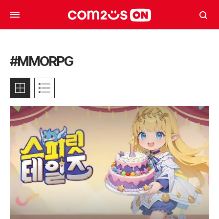
#MMORPG