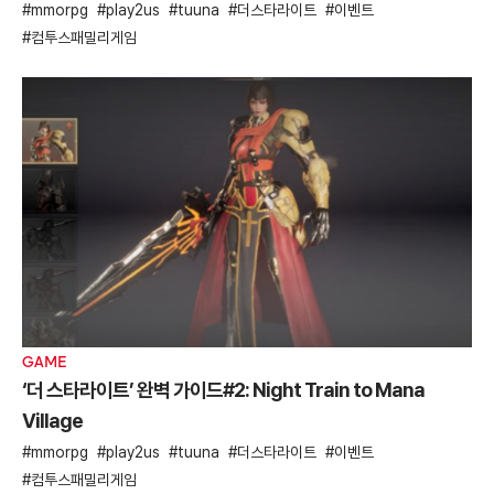
mmorpg
play2us
tuuna
더스타라이트
이벤트
컴투스패밀리게임
GAME
‘더 스타라이트’ 완벽 가이드#2: Night Train to Mana
Village
mmorpg
play2us
tuuna
더스타라이트
이벤트
컴투스패밀리게임