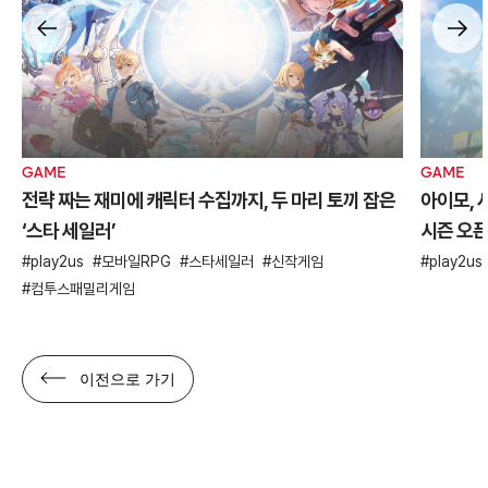
GAME
GAME
전략 짜는 재미에 캐릭터 수집까지, 두 마리 토끼 잡은
아이모, 
‘스타 세일러’
시즌 오
play2us
모바일RPG
스타세일러
신작게임
play2us
컴투스패밀리게임
이전으로 가기