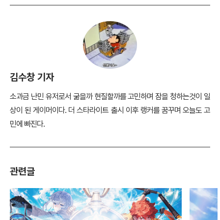
김수창 기자
소과금 난민 유저로서 굶을까 현질할까를 고민하며 잠을 청하는것이 일
상이 된 게이머이다. 더 스타라이트 출시 이후 랭커를 꿈꾸며 오늘도 고
민에 빠진다.
관련글