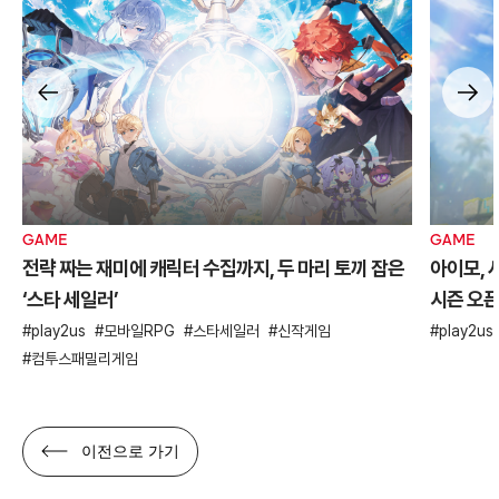
GAME
GAME
전략 짜는 재미에 캐릭터 수집까지, 두 마리 토끼 잡은
아이모, 
‘스타 세일러’
시즌 오
play2us
모바일RPG
스타세일러
신작게임
play2us
컴투스패밀리게임
이전으로 가기