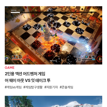
GAME
2인용 액션 어드벤처 게임
어 웨이 아웃 VS 잇 테이크 투
게임vs게임
게임탐구생활
자원기자
콘솔게임