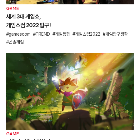
GAME
세계 3대 게임쇼,
게임스컴 2022 탐구!
gamescom
TREND
게임동향
게임스컴2022
게임탐구생활
콘솔게임
GAME