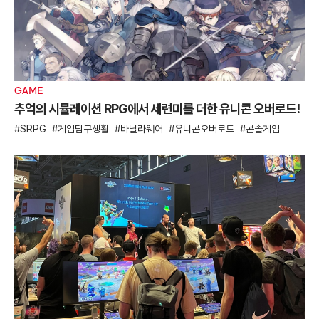
GAME
추억의 시뮬레이션 RPG에서 세련미를 더한 유니콘 오버로드!
SRPG
게임탐구생활
바닐라웨어
유니콘오버로드
콘솔게임