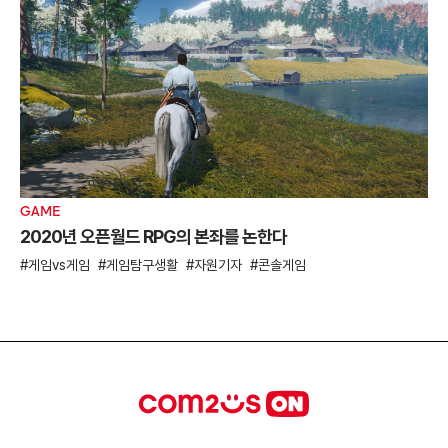
GAME
2020년 오픈월드 RPG의 본좌를 논한다
게임vs게임
게임탐구생활
자원기자
콘솔게임