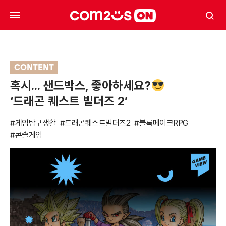
CONTENT
혹시… 샌드박스, 좋아하세요?
‘드래곤 퀘스트 빌더즈 2’
#게임탐구생활
#드래곤퀘스트빌더즈2
#블록메이크RPG
#콘솔게임