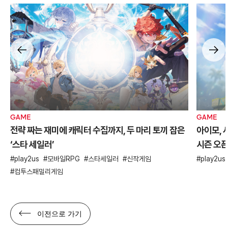
GAME
GAME
전략 짜는 재미에 캐릭터 수집까지, 두 마리 토끼 잡은
아이모, 
‘스타 세일러’
시즌 오
play2us
모바일RPG
스타세일러
신작게임
play2us
컴투스패밀리게임
이전으로 가기