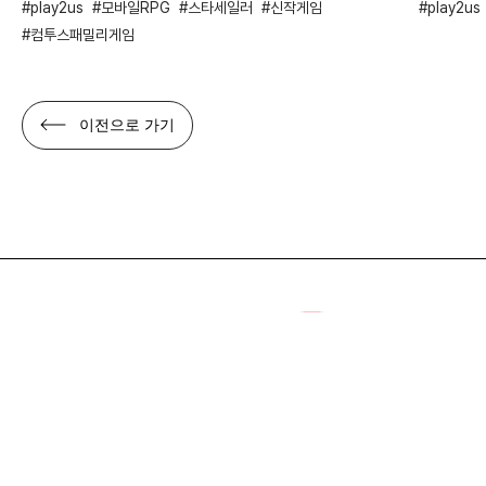
GAME
GAME
전략 짜는 재미에 캐릭터 수집까지, 두 마리 토끼 잡은
아이모, 
‘스타 세일러’
시즌 오
play2us
모바일RPG
스타세일러
신작게임
play2us
컴투스패밀리게임
이전으로 가기