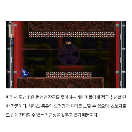
따라서 록맨 11은 런앤건 장르를 좋아하는 게이머들에게 적극 추천할 만