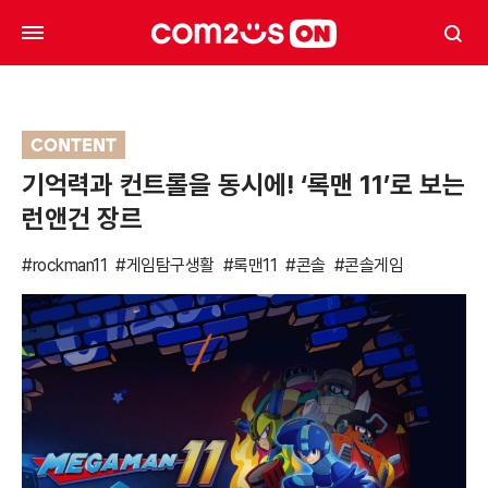
CONTENT
기억력과 컨트롤을 동시에! ‘록맨 11’로 보는
런앤건 장르
#rockman11
#게임탐구생활
#록맨11
#콘솔
#콘솔게임