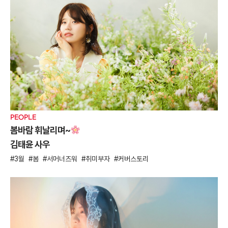
PEOPLE
봄바람 휘날리며~
김태윤 사우
3월
봄
서머너즈워
취미부자
커버스토리