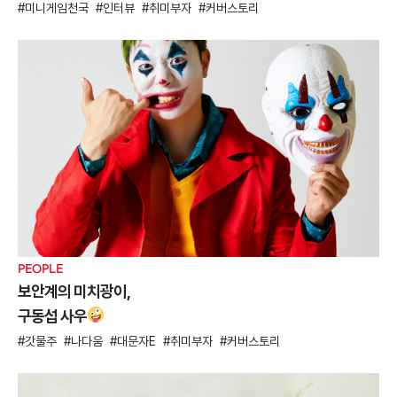
미니게임천국
인터뷰
취미부자
커버스토리
PEOPLE
보안계의 미치광이,
구동섭 사우
갓물주
나다움
대문자E
취미부자
커버스토리