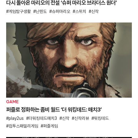
다시 돌아온 마리오의 전설 ‘슈퍼 마리오 브라더스 원더’
게임탐구생활
닌텐도
슈퍼마리오
스위치
신작
GAME
퍼즐로 정화하는 좀비 월드 ‘더 워킹데드: 매치3’
play2us
더워킹데드매치3
신작
신작리뷰
워킹데드
컴투스패밀리게임
퍼즐게임