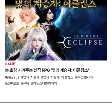
GAME
눈 호강 시켜주는 신작 RPG ‘빛의 계승자: 이클립스’
play2us
빛의 계승자
빛의 계승자: 이클립스
수집형RPG
스핀오프
신작
컴투스패밀리게임