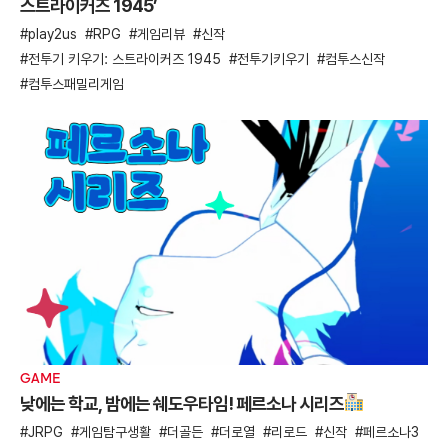
스트라이커즈 1945’
play2us
RPG
게임리뷰
신작
전투기 키우기: 스트라이커즈 1945
전투기키우기
컴투스신작
컴투스패밀리게임
GAME
낮에는 학교, 밤에는 쉐도우타임! 페르소나 시리즈
JRPG
게임탐구생활
더골든
더로열
리로드
신작
페르소나3