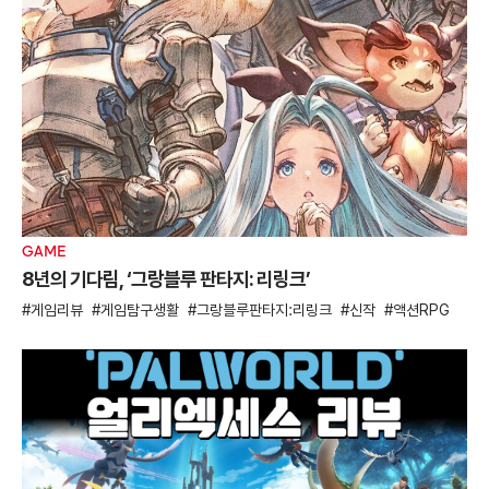
GAME
8년의 기다림, ‘그랑블루 판타지: 리링크’
게임리뷰
게임탐구생활
그랑블루판타지:리링크
신작
액션RPG