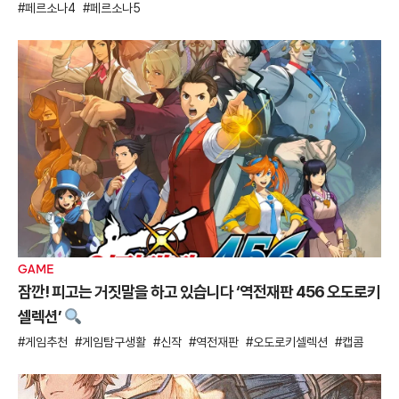
페르소나4
페르소나5
GAME
잠깐! 피고는 거짓말을 하고 있습니다 ‘역전재판 456 오도로키
셀렉션’
게임추천
게임탐구생활
신작
역전재판
오도로키셀렉션
캡콤