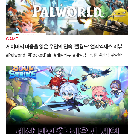
GAME
게이머의 마음을 읽은 우연의 연속 ‘팰월드’ 얼리엑세스 리뷰
Palworld
PocketPair
게임리뷰
게임탐구생활
신작
팰월드