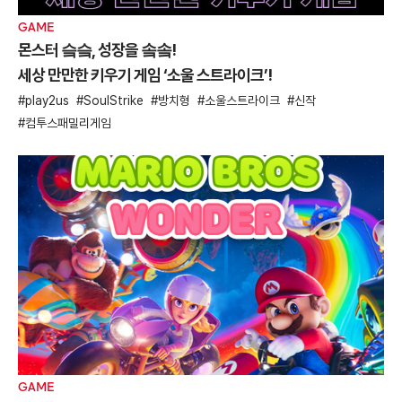
GAME
몬스터 슼슼, 성장을 솤솤!
세상 만만한 키우기 게임 ‘소울 스트라이크’!
play2us
SoulStrike
방치형
소울스트라이크
신작
컴투스패밀리게임
GAME