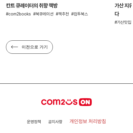
칸트 큐레이터의 취향 책방
가산 지유
다
com2books
북큐레이션
책추천
컴투북스
가산맛집
이전으로 가기
개인정보 처리방침
운영정책
공지사항