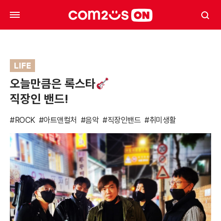
LIFE
오늘만큼은 록스타
직장인 밴드!
#ROCK
#아트앤컬처
#음악
#직장인밴드
#취미생활