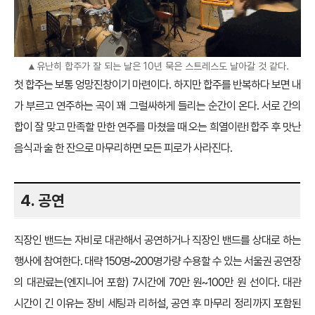
▲유난히 합주가 잘 되는 날은 10년 묵은 스트레스도 날아갈 것 같다.
첫 합주는 보통 엉망진창이기 마련이다. 하지만 합주를 반복하다 보면 내
가 부르고 연주하는 곡이 꽤 그럴싸하게 들리는 순간이 온다. 서로 간의
합이 잘 맞고 만족할 만한 연주를 마쳤을 때 오는 희열이란! 합주 후 맛난
음식과 술 한 잔으로 마무리하면 모든 피로가 사라진다.
4. 공연
직장인 밴드는 자비로 대관해서 공연하거나 직장인 밴드를 상대로 하는
행사에 참여한다. 대략 150명~200명가량 수용할 수 있는 서울권 공연장
의 대관료는(엔지니어 포함) 7시간에 70만 원~100만 원 선이다. 대관
시간이 긴 이유는 장비 세팅과 리허설, 공연 후 마무리 정리까지 포함된