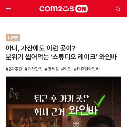
LIFE
아니, 가산에도 이런 곳이?
분위기 씹어먹는 ‘스튜디오 레이크’ 와인바
#2차추천
#가산맛집
#맛세상
#와인
#캐쥬얼와인바