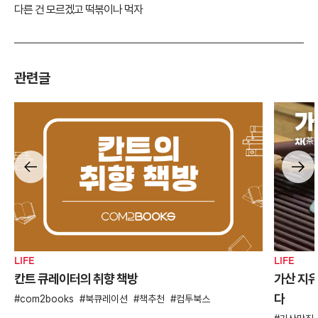
다른 건 모르겠고 떡볶이나 먹자
관련글
LIFE
LIFE
칸트 큐레이터의 취향 책방
가산 지유
다
com2books
북큐레이션
책추천
컴투북스