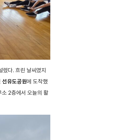
설렜다. 흐린 날씨였지
인
선유도공원
에 도착했
무소 2층에서 오늘의 활