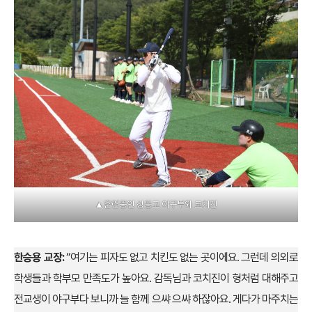
▲훈련중인 상동고 야구부와 코치진
한승용 교장:
“여기는 피자도 없고 치킨도 없는 곳이에요. 그런데 의외로
학생들과 학부모 만족도가 높아요. 감독님과 코치진이 형처럼 대해주고
전교생이 야구부다 보니까 늘 함께 으쌰 으쌰 하잖아요. 게다가 마주치는