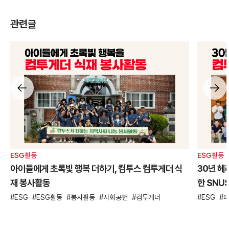
관련글
ESG활동
ESG활동
아이들에게 초록빛 행복 더하기, 컴투스 컴투게더 식
30년 헤
재 봉사활동
한 SNU
ESG
ESG활동
봉사활동
사회공헌
컴투게더
ESG