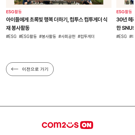
ESG활동
ESG활동
아이들에게 초록빛 행복 더하기, 컴투스 컴투게더 식
30년 헤
재 봉사활동
한 SNU
ESG
ESG활동
봉사활동
사회공헌
컴투게더
ESG
이전으로 가기