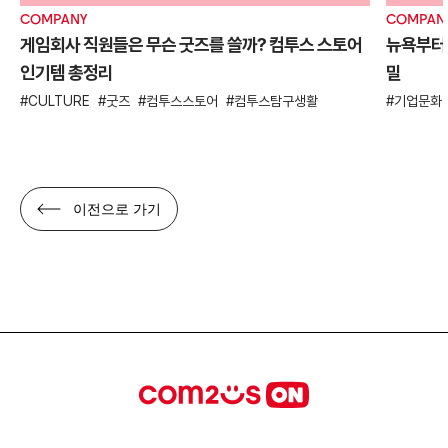
COMPANY
COMPAN
게임회사 직원들은 무슨 굿즈를 쓸까? 컴투스 스토어
뉴욕부터 
인기템 총정리
밀
CULTURE
굿즈
컴투스스토어
컴투스탐구생활
기업문화
이전으로 가기