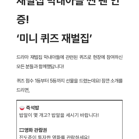
재벌집 막내아들 찐 팬 인
증!
‘미니 퀴즈 재벌집’
드라마 재벌집 막내아들에 관련된 퀴즈로 현장에 참여하신
모든 분들과 함께했답니다!
퀴즈 점수 1등부터 5등까지 선물을 드렸는데요! 잠깐 소개를
드리면,
즉석밥
밥알이 몇 개고? 밥알을 세시기 바랍니다!
🎞
영화 관람권
진도준이 투자한 영화를 관람하세요!