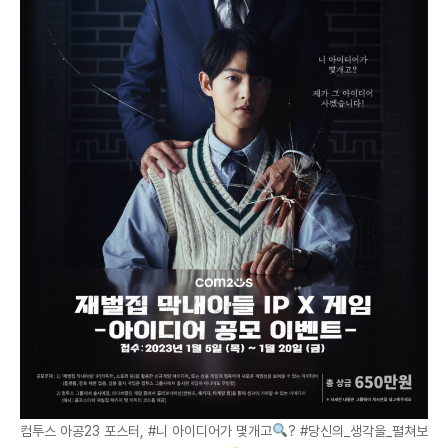
컴투스 아공23 포스터, #니 아이디어가 몇개고
? #당신의_생각을_펼쳐보