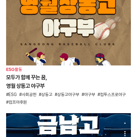
ESG활동
모두가 함께 꾸는 꿈,
영월 상동고 야구부
ESG
사회공헌
상동고
상동고야구부
야구부
컴투스프로야구
컴프야후원