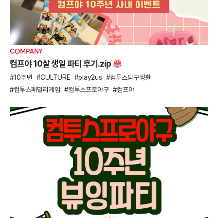
COMPANY
컴프야 10살 생일 파티 후기.zip
10주년
CULTURE
play2us
컴투스탐구생활
컴투스패밀리게임
컴투스프로야구
컴프야