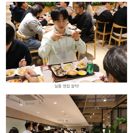
실물 영접 찰칵!