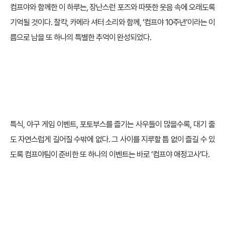
컴프야와 함께한 이 하루는, 장난스런 포즈와 따뜻한 웃음 속에 오래도록
기억될 것이다. 찰칵, 카메라 셔터 소리와 함께, ‘컴프야 10주년’이라는 이
름으로 남을 또 하나의 특별한 추억이 완성되었다.
특식, 야구 게임 이벤트, 포토부스를 즐기는 사우들이 많을수록, 대기 줄
도 자연스럽게 길어질 수밖에 없다. 그 사이를 지루할 틈 없이 즐길 수 있
도록 컴프야팀이 준비한 또 하나의 이벤트는 바로 ‘컴프야 애정고사’다.