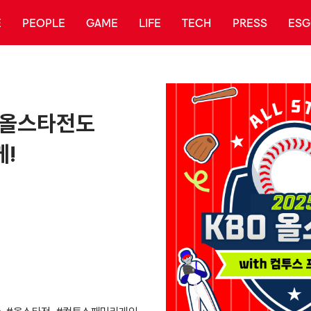
E
PEOPLE
GAME
LIFE
TECH
PRESS
ESG
O 올스타전도
!