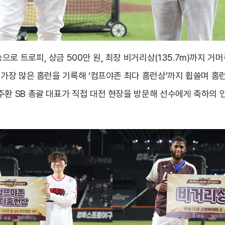
로 트로피, 상금 500만 원, 최장 비거리상(135.7m)까지 거머
 가장 많은 홈런을 기록해 ‘컴프야존 최다 홈런상’까지 휩쓸며 홈
주환 SB 총괄 대표가 직접 대전 현장을 방문해 선수에게 축하의 인