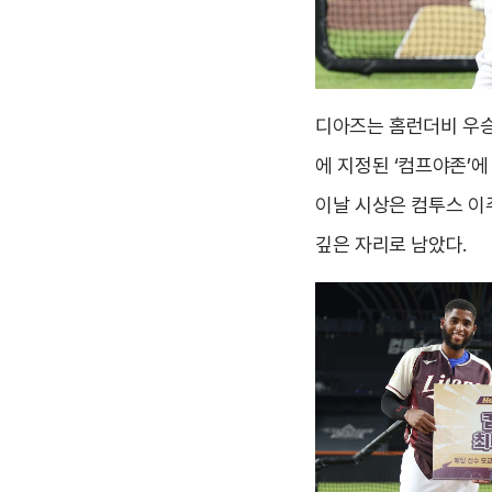
디아즈는 홈런더비 우승으
에 지정된 ‘컴프야존’에
이날 시상은 컴투스 이
깊은 자리로 남았다.