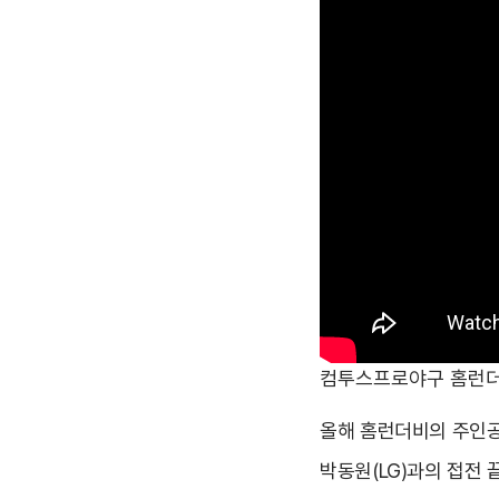
컴투스프로야구 홈런더비
올해 홈런더비의 주인공
박동원(LG)과의 접전