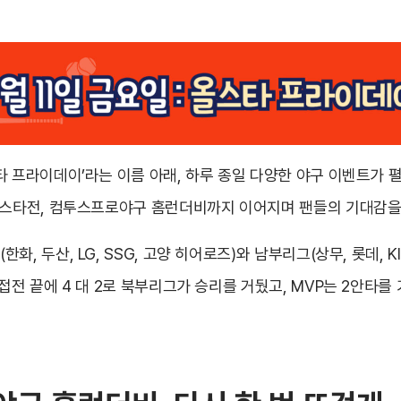
타 프라이데이’라는 이름 아래, 하루 종일 다양한 야구 이벤트가 
올스타전, 컴투스프로야구 홈런더비까지 이어지며 팬들의 기대감을
, 두산, LG, SSG, 고양 히어로즈)와 남부리그(상무, 롯데, KIA,
접전 끝에 4 대 2로 북부리그가 승리를 거뒀고, MVP는 2안타를 