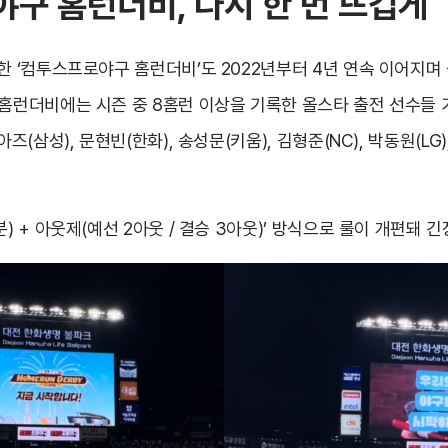
구 홈런더비, 다시 한 번 뜨겁게
최한 ‘컴투스프로야구 홈런더비’도 2022년부터 4년 연속 이어지며
 홈런더비에는 시즌 중 8홈런 이상을 기록한 올스타 출전 선수들 
아즈(삼성), 문현빈(한화), 송성문(키움), 김형준(NC), 박동원(LG
분) + 아웃제(예선 2아웃 / 결승 3아웃)’ 방식으로 룰이 개편돼 