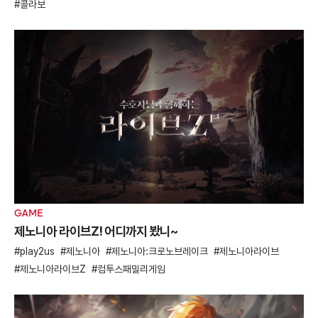
콜라보
GAME
제노니아 라이브Z! 어디까지 봤니~
play2us
제노니아
제노니아:크로노브레이크
제노니아라이브
제노니아라이브Z
컴투스패밀리게임