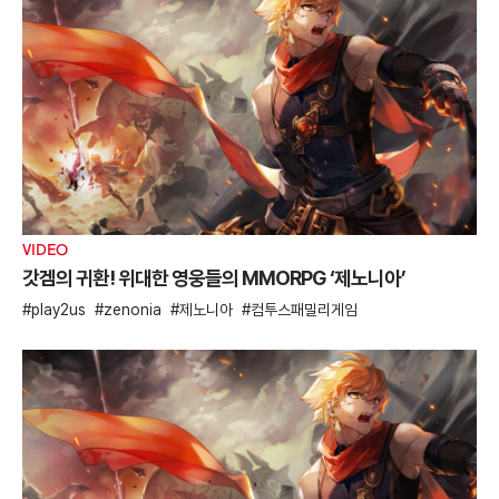
VIDEO
갓겜의 귀환! 위대한 영웅들의 MMORPG ‘제노니아’
play2us
zenonia
제노니아
컴투스패밀리게임