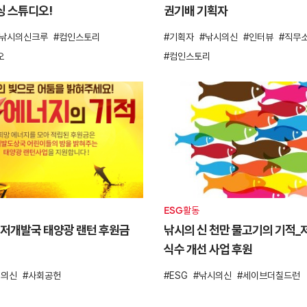
싱 스튜디오!
권기배 기획자
낚시의신크루
컴인스토리
기획자
낚시의신
인터뷰
직무
오
컴인스토리
ESG활동
’ 저개발국 태양광 랜턴 후원금
낚시의 신 천만 물고기의 기적
식수 개선 사업 후원
시의신
사회공헌
ESG
낚시의신
세이브더칠드런