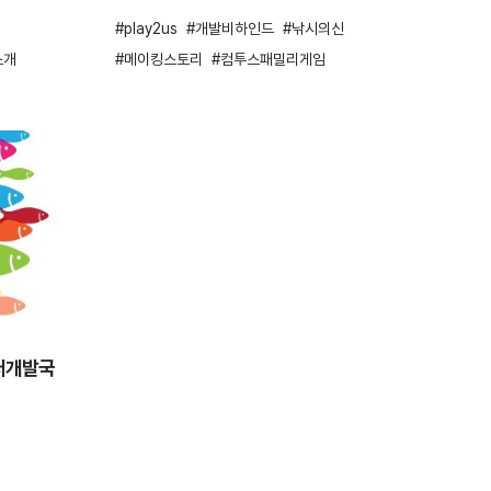
play2us
개발비하인드
낚시의신
소개
메이킹스토리
컴투스패밀리게임
_저개발국