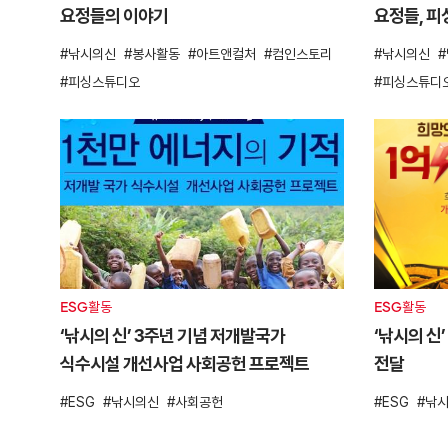
요정들의 이야기
요정들, 피
낚시의신
봉사활동
아트앤컬처
컴인스토리
낚시의신
피싱스튜디오
피싱스튜디
ESG활동
ESG활동
‘낚시의 신’ 3주년 기념 저개발국가
‘낚시의 신
식수시설 개선사업 사회공헌 프로젝트
전달
ESG
낚시의신
사회공헌
ESG
낚