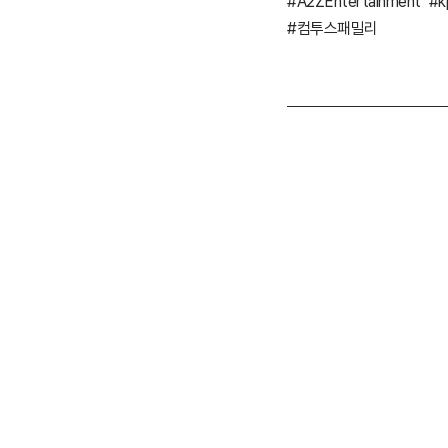
#A2ZEntertainment
#k
#컴투스패밀리