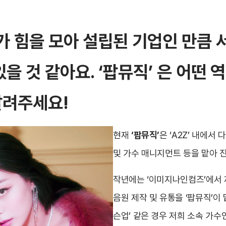
가 힘을 모아 설립된 기업인 만큼 
있을 것 같아요.
‘팝뮤직’
은 어떤 
알려주세요!
현재
‘팝뮤직’
은 ‘A2Z’ 내에서
및 가수 매니지먼트 등을 맡아 
작년에는 ‘이미지나인컴즈’에서 
음원 제작 및 유통을 ‘팝뮤직’이
슨업’ 같은 경우 저희 소속 가수