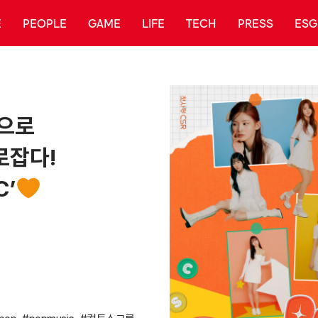
E
PEOPLE
GAME
LIFE
TECH
PRESS
ESG
악으로
로잡다!
C’