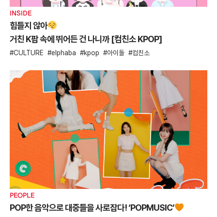
INSIDE
힘들지 않아
거친 K팝 속에 뛰어든 건 나니까 [컴친소 KPOP]
CULTURE
elphaba
kpop
아이돌
컴친소
PEOPLE
POP한 음악으로 대중들을 사로잡다! ‘POPMUSIC’