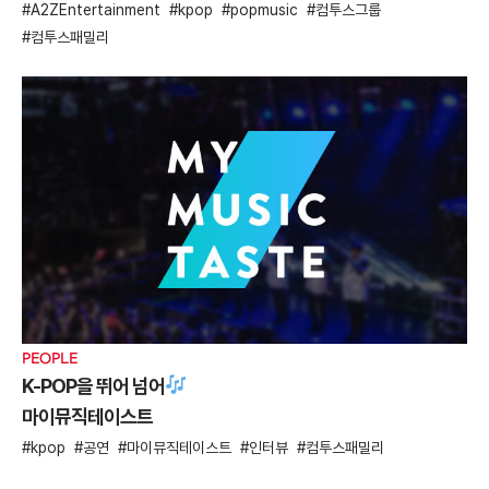
A2ZEntertainment
kpop
popmusic
컴투스그룹
컴투스패밀리
PEOPLE
K-POP을 뛰어 넘어
마이뮤직테이스트
kpop
공연
마이뮤직테이스트
인터뷰
컴투스패밀리