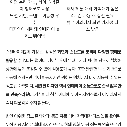
화면 분리 가능, 테이블·벽걸
이 형태로도 사용
타사 제품 대비 가격대가 높음
무선 기반, 스탠드 이동성 우
4시간 사용 후 충전 필요
수
밝은 야외에서 화면 가시성 다
디자인이 세련돼 인테리어 효
소 낮음
과도 뛰어남
스탠바이미2의 가장 큰 장점은
화면과 스탠드를 분리해 다양한 형태로
활용할 수 있다는 점
이다. 테이블 위에 올려두거나 벽걸이형으로 설치해
상황에 맞게 조정할 수 있어 활용도가 높다. 또한 완전한 무선 기반으로
작동해 스탠드만 밀어 이동시키면 원하는 위치에서 바로 사용할 수 있는
점도 큰 매력이다.
세련된 디자인 역시 인테리어 소품으로도 손색없을 만
큼 만족스러웠다.
거실이나 침실 어디에 두어도 자연스럽게 어우러져 시
각적 피로감을 주지 않는다.
반면 아쉬운 점도 존재한다.
동급 제품 대비 가격대가 다소 높은 편이며
,
무선 사용 시간은 최대 4시간으로 제한돼 영화 두 편 정도를 연속으로 감