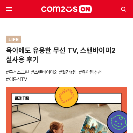
LIFE
육아에도 유용한 무선 TV, 스탠바이미2
실사용 후기
#무선스크린
#스탠바이미2
#월간it템
#육아템추천
#이동식TV