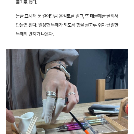
들기로 했다.
눈금 표시해 둔 길이만큼 은점토를 밀고, 또 데굴데굴 굴려서
만들면 된다. 일정한 두께가 되도록 힘을 골고루 줘야 균일한
두께의 반지가 나온다.